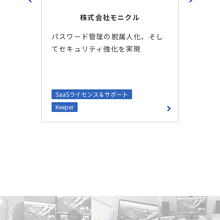
株式会社モニクル
パスワード管理の脱属人化、そし
1
合
てセキュリティ強化を実現
報
SaaSライセンス＆サポート
S
Keeper
No