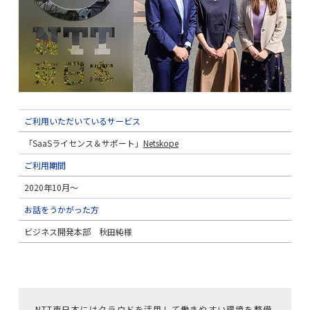
CrowdStrikeライセンス＆サポート
Keeperライセンス＆サポート
AWS総合支援
AWS導入コンサル・構築
ご利用いただいているサービス
「SaaSライセンス＆サポート」
Netskope
AWS運用・保守代行
ご利用期間
2020年10月〜
導入事例
お話をうかがった方
ビジネス開発本部 秋田純様
会社情報
サービス一覧
NTT東日本にはクラウドを活用して働きやすい環境を整備