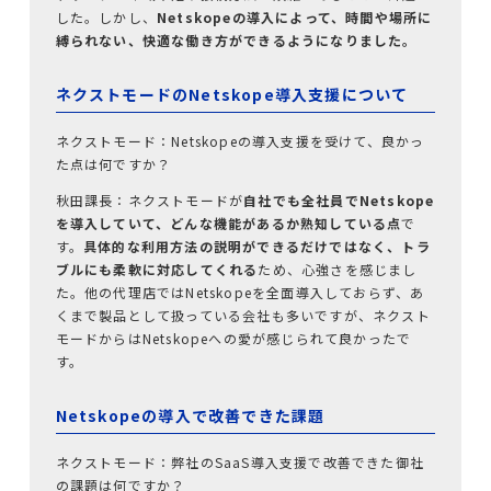
した。しかし、
Netskopeの導入によって、時間や場所に
縛られない、快適な働き方ができるようになりました。
ネクストモードのNetskope導入支援について
ネクストモード：Netskopeの導入支援を受けて、良かっ
た点は何ですか？
秋田課長：ネクストモードが
自社でも全社員でNetskope
を導入していて、どんな機能があるか熟知している点
で
す。
具体的な利用方法の説明ができるだけではなく、トラ
ブルにも柔軟に対応してくれる
ため、心強さを感じまし
た。他の代理店ではNetskopeを全面導入しておらず、あ
くまで製品として扱っている会社も多いですが、ネクスト
モードからはNetskopeへの愛が感じられて良かったで
す。
Netskopeの導入で改善できた課題
ネクストモード：弊社のSaaS導入支援で改善できた御社
の課題は何ですか？