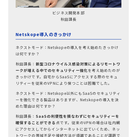
資料請求
ビジネス開発本部
秋田課長
ホワイトペーパー
Netskope導入のきっかけ
ネクストモード：Netskopeの導入を考え始めたきっかけ
は何ですか？
秋田課長：
新型コロナウイルス感染対策によるリモートワ
ークが増える中でのセキュリティー強化
を考え始めたのが
きっかけです。自宅からSaaSにアクセスする際のセキュ
リティーを従来のVPNにより保つことは困難でした。
ネクストモード：Netskope以外にもSaaSのセキュリティ
ーを強化できる製品はありますが、Netskopeの導入を決
めた理由は何ですか？
秋田課長：
SaaSの利便性を損なわずにセキュリティーを
確保することができる
点です。従来のVPNの場合は社内網
にアクセスしてからインターネットに出ていくため、ネッ
トワークの帯域不足や接続方法が煩雑であることが課題で