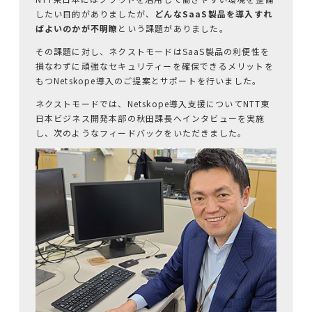
サステナビリティ
したい目的がありましたが、
どんなSaaS製品を導入すれ
ばよいのかが不明瞭
という課題がありました。
採用
その課題に対し、ネクストモードはSaaS製品の利便性を
損なわずに頑強なセキュリティーを確保できるメリットを
私たちの働き方
もつNetskope導入のご提案とサポートを行いました。
ネクストモードでは、Netskope導入支援についてNTT東
カルチャー
日本ビジネス開発本部の秋田課長へインタビューを実施
し、次のようなフィードバックをいただきました。
お知らせ
セミナー
ブログ
お問い合わせ