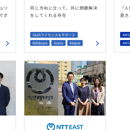
ュリ
同じ方向に立って、共に問題解決
「人
でき
をしてくれる存在
良き
SaaSライセンス＆サポート
AW
Netskope
Asana
Keeper
AW