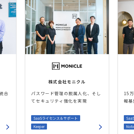
株式会社モニクル
パスワード管理の脱属人化、そし
15
D統合
てセキュリティ強化を実現
報基
SaaSライセンス＆サポート
Sa
Keeper
Noti