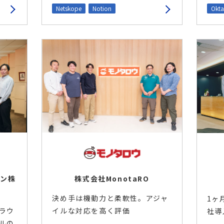
Netskope
Notion
Okta
株式会社MonotaRO
ョン株
決め手は機動力と柔軟性。アジャ
1ヶ
イルな対応を高く評価
ラウ
社導
ルの