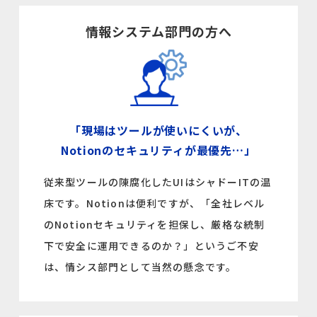
サステナビリティ
情報システム部門の方へ
採用
私たちの働き方
カルチャー
「現場はツールが使いにくいが、
お知らせ
Notionのセキュリティが最優先…」
従来型ツールの陳腐化したUIはシャドーITの温
セミナー
床です。Notionは便利ですが、「全社レベル
のNotionセキュリティを担保し、厳格な統制
ブログ
下で安全に運用できるのか？」というご不安
は、情シス部門として当然の懸念です。
お問い合わせ