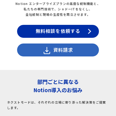
CrowdStrikeライセンス＆サポート
Notion エンタープライズプランの高度な統制機能と、
私たちの専門技術で、
シャドーITをなくし、
Keeperライセンス＆サポート
全社統制と現場の生産性を両立させます。
AWS総合支援
無料相談を依頼する
AWS導入コンサル・構築
資料請求
AWS運用・保守代行
導入事例
部門ごとに異なる
会社情報
Notion導入のお悩み
ネクストモードは、それぞれの立場に寄り添った解決策をご提案
サービス一覧
します。​