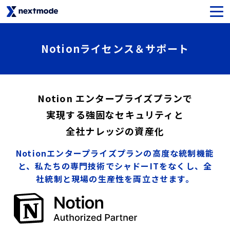
生成AIセキュリティ
Notionライセンス＆サポート
SaaSライセンス＆サポート
Notion エンタープライズプランで
Oktaライセンス＆サポート
​実現する
強固な​セキュリティと
Netskopeライセンス＆サポート
​全社​ナレッジの​資産化
Notionエンタープライズプランの高度な統制機能
Notionライセンス＆サポート
と、私たちの専門技術でシャドーITをなくし、全
社統制と現場の生産性を両立させます。
Asanaライセンス＆サポート
SysCloudライセンス＆サポート