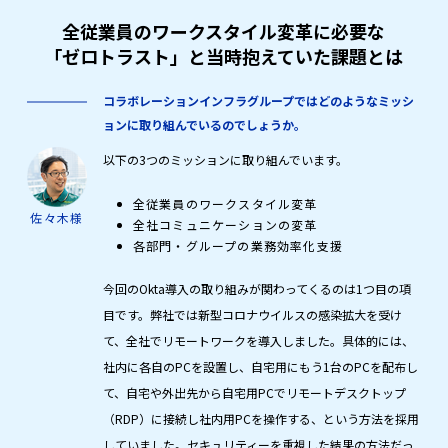
サステナビリティ
全従業員のワークスタイル変革に必要な
「ゼロトラスト」と当時抱えていた課題とは
採用
コラボレーションインフラグループではどのようなミッシ
私たちの働き方
ョンに取り組んでいるのでしょうか。
カルチャー
以下の3つのミッションに取り組んでいます。
お知らせ
全従業員のワークスタイル変革
佐々木様
全社コミュニケーションの変革
各部門・グループの業務効率化支援
セミナー
今回のOkta導入の取り組みが関わってくるのは1つ目の項
目です。弊社では新型コロナウイルスの感染拡大を受け
ブログ
て、全社でリモートワークを導入しました。具体的には、
社内に各自のPCを設置し、自宅用にもう1台のPCを配布し
お問い合わせ
て、自宅や外出先から自宅用PCでリモートデスクトップ
（RDP）に接続し社内用PCを操作する、という方法を採用
していました。セキュリティーを重視した結果の方法だっ