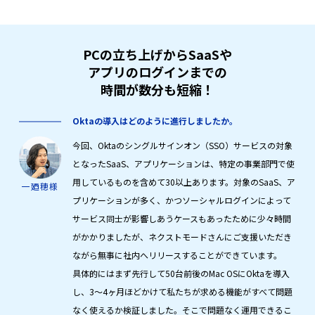
PCの立ち上げからSaaSや
アプリの
ログインまでの
時間が数分も短縮！
Oktaの導入はどのように進行しましたか。
今回、Oktaのシングルサインオン（SSO）サービスの対象
となったSaaS、アプリケーションは、特定の事業部門で使
用しているものを含めて30以上あります。対象のSaaS、ア
一廼穂様
プリケーションが多く、かつソーシャルログインによって
サービス同士が影響しあうケースもあったために少々時間
がかかりましたが、ネクストモードさんにご支援いただき
ながら無事に社内へリリースすることができています。
具体的にはまず先行して50台前後のMac OSにOktaを導入
し、3〜4ヶ月ほどかけて私たちが求める機能がすべて問題
なく使えるか検証しました。そこで問題なく運用できるこ