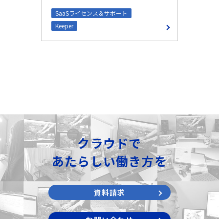
SaaSライセンス＆サポート
S
Keeper
No
クラウドで
あたらしい働き方を
資料請求