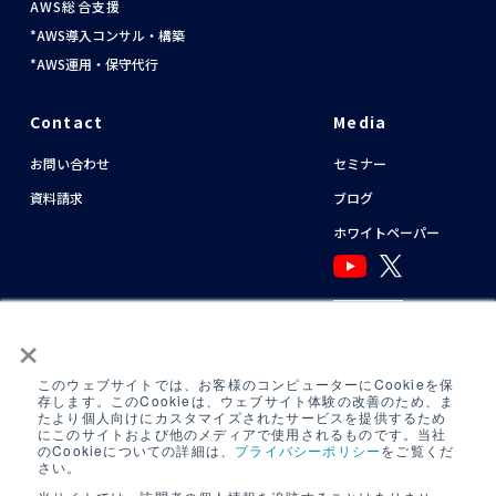
AWS総合支援
AWS導入コンサル・構築
AWS運用・保守代行
Contact
Media
お問い合わせ
セミナー
資料請求
ブログ
ホワイトペーパー
English
×
このウェブサイトでは、お客様のコンピューターにCookieを保
NTTグループカスタマーハラスメント基本方針
存します。このCookieは、ウェブサイト体験の改善のため、ま
たより個人向けにカスタマイズされたサービスを提供するため
運用アシスタント利用規約(
AWS
/
Azure
)
にこのサイトおよび他のメディアで使用されるものです。当社
のCookieについての詳細は、
プライバシーポリシー
をご覧くだ
日中運用支援定型約款
さい。
定型約款