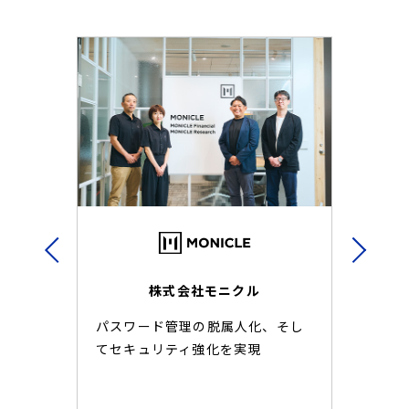
株式会社モニクル
パスワード管理の脱属人化、そし
1
合
てセキュリティ強化を実現
報