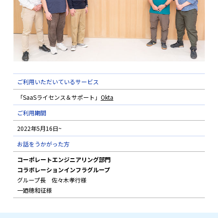
CrowdStrikeライセンス＆サポート
Keeperライセンス＆サポート
AWS総合支援
ご利用いただいているサービス
AWS導入コンサル・構築
「SaaSライセンス＆サポート」
Okta
AWS運用・保守代行
ご利用期間
2022年5月16日~
導入事例
お話をうかがった方
コーポレートエンジニアリング部門
会社情報
コラボレーションインフラグループ
グループ長 佐々木孝行様
一廼穂和征様
サービス一覧