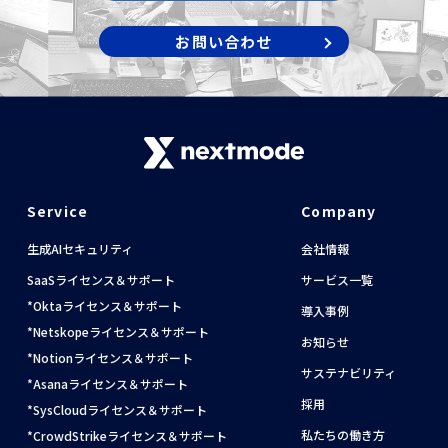
サステナビリティ
お問い合わせ
採用
私たちの働き方
カルチャー
お知らせ
Service
Company
生成AIセキュリティ
会社情報
セミナー
SaaSライセンス＆サポート
サービス一覧
Oktaライセンス＆サポート
導入事例
ブログ
Netskopeライセンス＆サポート
お知らせ
Notionライセンス＆サポート
サステナビリティ
Asanaライセンス＆サポート
お問い合わせ
採用
SysCloudライセンス＆サポート
私たちの働き方
CrowdStrikeライセンス＆サポート