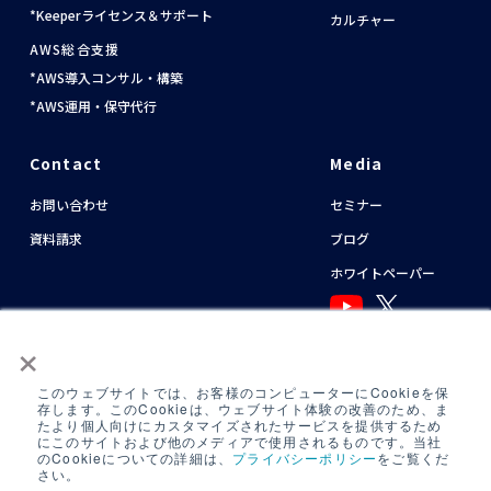
資料請求
Keeperライセンス＆サポート
カルチャー
AWS総合支援
AWS導入コンサル・構築
ホワイトペーパー
AWS運用・保守代行
Contact
Media
お問い合わせ
セミナー
資料請求
ブログ
ホワイトペーパー
×
English
このウェブサイトでは、お客様のコンピューターにCookieを保
存します。このCookieは、ウェブサイト体験の改善のため、ま
たより個人向けにカスタマイズされたサービスを提供するため
運用アシスタント利用規約(
AWS
/
Azure
)
にこのサイトおよび他のメディアで使用されるものです。当社
のCookieについての詳細は、
プライバシーポリシー
をご覧くだ
日中運用支援定型約款
さい。
定型約款