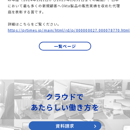
CrowdStrikeライセンス＆サポート
において最も多くの新規顧客へOkta製品の販売実績を収めた代理
店を表彰する賞です。
Keeperライセンス＆サポート
詳細はこちらをご覧ください。
https://prtimes.jp/main/html/rd/p/000000027.000078770.html
AWS総合支援
一覧ページ
AWS導入コンサル・構築
AWS運用・保守代行
導入事例
クラウドで
会社情報
あたらしい働き方を
サービス一覧
資料請求