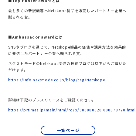
■Top Hunter awardとは
CrowdStrikeライセンス＆サポート
最も多くの新規顧客へNetskope製品を販売したパートナー企業へ
Keeperライセンス＆サポート
贈られる賞。
AWS総合支援
■Ambassador awardとは
SNSやブログを通じて、Netskope製品の価値や活用方法を効果的
AWS導入コンサル・構築
に発信したパートナー企業へ贈られる賞。
ネクストモードのNetskope関連の技術ブログは以下からご覧いた
AWS運用・保守代行
だけます。
https://info.nextmode.co.jp/blog/tag/Netskope
導入事例
詳細は下記のプレスリリースをご確認ください。
会社情報
https://prtimes.jp/main/html/rd/p/000000026.000078770.html
サービス一覧
一覧ページ