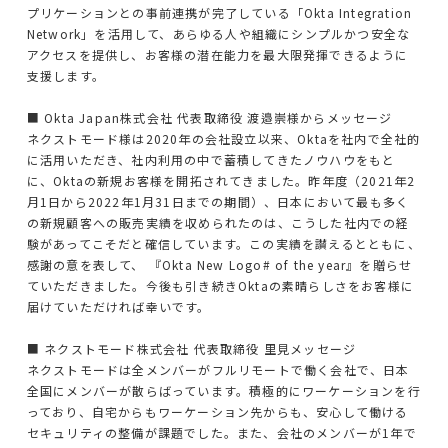
サステナビリティ
プリケーションとの事前連携が完了している「Okta Integration
Network」を活用して、あらゆる人や組織にシンプルかつ安全な
採用
アクセスを提供し、お客様の潜在能力を最大限発揮できるように
支援します。
私たちの働き方
■ Okta Japan株式会社 代表取締役 渡邉崇様からメッセージ
ネクストモード様は2020年の会社設立以来、Oktaを社内で全社的
カルチャー
に活用いただき、社内利用の中で蓄積してきたノウハウをもと
に、Oktaの新規お客様を開拓されてきました。昨年度（2021年2
月1日から2022年1月31日までの期間）、日本において最も多く
お知らせ
の新規顧客への販売実績を収められたのは、こうした社内での経
験があってこそだと確信しています。この実績を讃えるとともに、
セミナー
感謝の意を表して、 『Okta New Logo# of the year』を贈らせ
ていただきました。今後も引き続きOktaの素晴らしさをお客様に
届けていただければ幸いです。
ブログ
■ ネクストモード株式会社 代表取締役 里見メッセージ
ネクストモードは全メンバーがフルリモートで働く会社で、日本
全国にメンバーが散らばっています。積極的にワーケーションを行
お問い合わせ
っており、自宅からもワーケーション先からも、安心して働ける
セキュリティの整備が課題でした。また、会社のメンバーが1年で