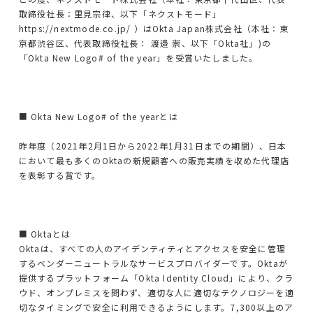
CrowdStrikeライセンス＆サポート
取締役社長：里見宗律、以下「ネクストモード」
https://nextmode.co.jp/ ）はOkta Japan株式会社（本社：東
Keeperライセンス＆サポート
京都渋谷区、代表取締役社長： 渡邉 崇、以下「Okta社」)の
「Okta New Logo# of the year」を受賞いたしました。
AWS総合支援
■ Okta New Logo# of the yearとは
AWS導入コンサル・構築
昨年度（2021年2月1日から2022年1月31日までの期間）、日本
AWS運用・保守代行
において最も多くのOktaの新規顧客への販売実績を収めた代理店
を表彰する賞です。
導入事例
■ Oktaとは
会社情報
Oktaは、すべての人のアイデンティティとアクセスを安全に管理
するベンダーニュートラルなサービスプロバイダーです。Oktaが
提供するプラットフォーム「Okta Identity Cloud」により、クラ
サービス一覧
ウド、オンプレミスを問わず、適切な人に適切なテクノロジーを適
切なタイミングで安全に利用できるようにします。7,300以上のア