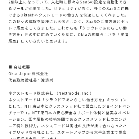
2倍以上になっていて、入社時に様々なSaaSの設定を自動化でき
資料請求
るツールが必要でした。セキュリティが高く、多くのSaaSに連携
できるOktaはネクストモードの働き方を快適にしてくれました。
この我々の体験を皆様にもお伝えしたく、SaaSの活用方法とセッ
ホワイトペーパー
トで販売をしてきました。これからも「クラウドであたらしい働
き方を」世の中に広めていくために、Oktaの素晴らしさを「実演
販売」していきたいと思います。
■ 会社概要
Okta Japan株式会社
代表取締役社長：渡邉崇
ネクストモード株式会社 （Nextmode, Inc.）
ネクストモードは「クラウドであたらしい働き方を」ミッション
として、NTT東日本とクラスメソッド社で設立したジョイントベン
チャーです。NTT東日本の安心安全なサポート体制と堅実なオペレ
ーション。国内屈指の技術集団であるクラスメソッド社のエンジ
ニア魂と技術力。ネクスモードは両社の長所が掛け合わさったハ
イブリッドな会社として、スタートアップから大手企業まで幅広
いお客様を支援しています。