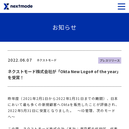
生成AIセキュリティ
お知らせ
SaaSライセンス＆サポート
Oktaライセンス＆サポート
2022.06.07
ネクストモード
プレスリリース
ネクストモード株式会社が「Okta New Logo# of the year」
Netskopeライセンス＆サポート
を受賞！
Notionライセンス＆サポート
昨年度（2021年2月1日から2022年1月31日までの期間）、日本
Asanaライセンス＆サポート
において最も多くの新規顧客へOktaを販売したことが評価され、
2022年5月31日に受賞となりました。 〜ID管理、次のモード
SysCloudライセンス＆サポート
へ〜
この度、ネクストモード株式会社（本社：東京都千代田区、代表