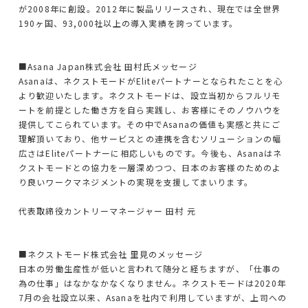
サステナビリティ
が2008年に創設。2012年に製品リリースされ、現在では全世界
190ヶ国、93,000社以上の導入実績を誇っています。
採用
■Asana Japan株式会社 田村氏メッセージ
私たちの働き方
Asanaは、ネクストモードがEliteパートナーとなられたことを心
より歓迎いたします。ネクストモードは、設立当初からフルリモ
カルチャー
ートを前提とした働き方を自ら実践し、お客様にそのノウハウを
提供してこられています。その中でAsanaの価値も実感と共にご
理解頂いており、他サービスとの連携を含むソリューションの幅
お知らせ
広さはEliteパートナーに相応しいものです。今後も、Asanaはネ
クストモードとの協力を一層深めつつ、日本のお客様のためのよ
セミナー
り良いワークマネジメントの実現を支援してまいります。
代表取締役カントリーマネージャー 田村 元
ブログ
■ネクストモード株式会社 里見のメッセージ
日本の労働生産性が低いと言われて随分と経ちますが、「仕事の
お問い合わせ
為の仕事」はなかなかなくなりません。ネクストモードは2020年
7月の会社設立以来、Asanaを社内で利用していますが、上司への