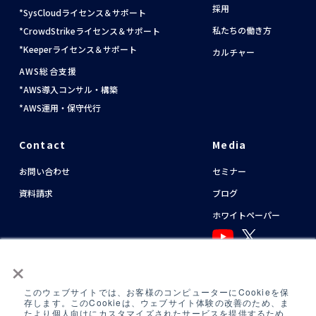
採用
SysCloudライセンス＆サポート
私たちの働き方
CrowdStrikeライセンス＆サポート
Keeperライセンス＆サポート
カルチャー
AWS総合支援
AWS導入コンサル・構築
AWS運用・保守代行
Contact
Media
お問い合わせ
セミナー
資料請求
ブログ
ホワイトペーパー
×
English
このウェブサイトでは、お客様のコンピューターにCookieを保
存します。このCookieは、ウェブサイト体験の改善のため、ま
たより個人向けにカスタマイズされたサービスを提供するため
運用アシスタント利用規約(
AWS
/
Azure
)