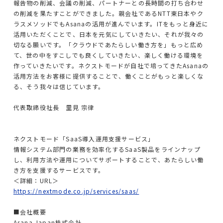
報告物の削減、会議の削減、パートナーとの長時間の打ち合わせ
資料請求
の削減を果たすことができました。親会社であるNTT東日本やク
ラスメソッドでもAsanaの活用が進んでいます。ITをもっと身近に
活用いただくことで、日本を元気にしていきたい、それが我々の
ホワイトペーパー
切なる願いです。「クラウドであたらしい働き方を」もっと広め
て、世の中をすこしでも良くしていきたい、楽しく働ける環境を
作っていきたいです。ネクストモードが自社で培ってきたAsanaの
活用方法をお客様に提供することで、働くことがもっと楽しくな
る、そう我々は信じています。
代表取締役社長 里見 宗律
ネクストモード「SaaS導入運用支援サービス」
情報システム部門の業務を効率化するSaaS製品をラインナップ
し、利用方法や運用についてサポートすることで、あたらしい働
き方を支援するサービスです。
＜詳細：URL＞
https://nextmode.co.jp/services/saas/
■会社概要
Asana Japan株式会社