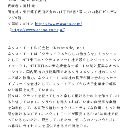
代表者：田村 元
所在地：東京都千代田区丸の内1丁目6番5号 丸の内北口ビルディ
ング9階
＜詳細：URL＞
https://www.asana.com/
（
https://www.asana.com/ja/
）
ネクストモード株式会社 （Nextmode, Inc.）
ネクストモードは「クラウドであたらしい働き方を」ミッション
として、NTT東日本とクラスメソッド社で設立したジョイントベン
チャーです。NTT東日本の安心安全なサポート体制と堅実なオペレ
ーション。国内屈指の技術集団であるクラスメソッド社のエンジ
ニア魂と技術力。ネクスモードは両社の長所が掛け合わさったハ
イブリッドな会社として、スタートアップから大手企業まで幅広
いお客様を支援しています。
我々は、クラウドを使ってもっと楽しく働ける世の中を作っていけ
ると信じています。クラウドを導入すれば、いまの非効率な業務
を効率化して、本来取り組むべきクリエイティブな作業にもっと時
間を割けるはずです。ネクストモードが販売するSaaSは自社で使
っているものだけに限定しているため、使い方のノウハウと共に
お客様にライセンスを提供できる点が特徴です。