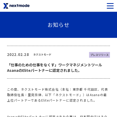
生成AIセキュリティ
お知らせ
SaaSライセンス＆サポート
Oktaライセンス＆サポート
2022.02.28
ネクストモード
プレスリリース
「仕事のための仕事をなくす」ワークマネジメントツール
Netskopeライセンス＆サポート
AsanaのEliteパートナーに認定されました。
Notionライセンス＆サポート
この度、ネクストモード株式会社（本社：東京都 千代田区、代表
Asanaライセンス＆サポート
取締役社長：里見宗律、以下「ネクストモード」）はAsanaの最
上位パートナーであるEliteパートナーに認定されました。
SysCloudライセンス＆サポート
AsanaのEliteパートナーに認定された企業は、日本国内ではネク