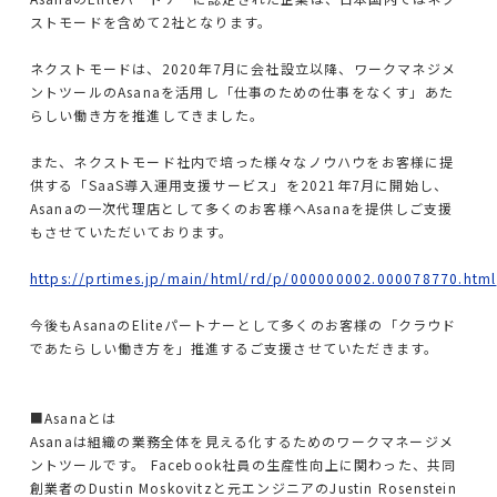
CrowdStrikeライセンス＆サポート
ストモードを含めて2社となります。
Keeperライセンス＆サポート
ネクストモードは、2020年7月に会社設立以降、ワークマネジメ
ントツールのAsanaを活用し「仕事のための仕事をなくす」あた
らしい働き方を推進してきました。
AWS総合支援
また、ネクストモード社内で培った様々なノウハウをお客様に提
供する「SaaS導入運用支援サービス」を2021年7月に開始し、
AWS導入コンサル・構築
Asanaの一次代理店として多くのお客様へAsanaを提供しご支援
もさせていただいております。
AWS運用・保守代行
https://prtimes.jp/main/html/rd/p/000000002.000078770.html
導入事例
今後もAsanaのEliteパートナーとして多くのお客様の「クラウド
であたらしい働き方を」推進するご支援させていただきます。
会社情報
■Asanaとは
Asanaは組織の業務全体を見える化するためのワークマネージメ
サービス一覧
ントツールです。 Facebook社員の生産性向上に関わった、共同
創業者のDustin Moskovitzと元エンジニアのJustin Rosenstein