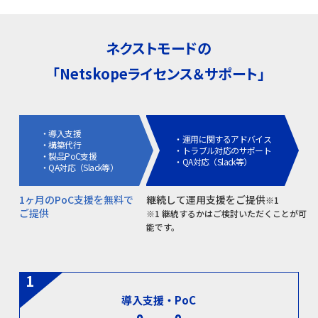
ネクストモードの
「Netskopeライセンス＆サポート」
導入支援
運用に関するアドバイス
構築代行
トラブル対応のサポート
製品PoC支援
QA対応（Slack等）
QA対応（Slack等）
1ヶ月のPoC支援を無料で
継続して運用支援をご提供
※1
ご提供
※1 継続するかはご検討いただくことが可
能です。
導入支援・PoC