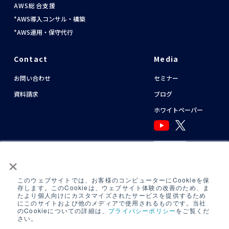
AWS総合支援
AWS導入コンサル・構築
AWS運用・保守代行
Contact
Media
お問い合わせ
セミナー
資料請求
ブログ
ホワイトペーパー
English
×
このウェブサイトでは、お客様のコンピューターにCookieを保
NTTグループカスタマーハラスメント基本方針
存します。このCookieは、ウェブサイト体験の改善のため、ま
たより個人向けにカスタマイズされたサービスを提供するため
運用アシスタント利用規約(
AWS
/
Azure
)
にこのサイトおよび他のメディアで使用されるものです。当社
のCookieについての詳細は、
プライバシーポリシー
をご覧くだ
日中運用支援定型約款
さい。
定型約款