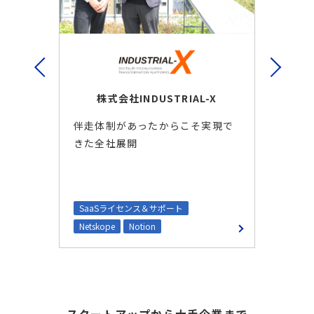
株式会社INDUSTRIAL-X
メ
テ
伴走体制があったからこそ実現で
きた全社展開
医
ド
実
SaaSライセンス＆サポート
S
Netskope
Notion
Ok