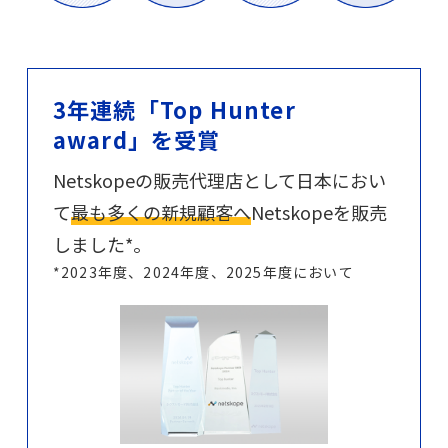
CrowdStrikeライセンス＆サポート
Keeperライセンス＆サポート
3年連続「Top Hunter
AWS総合支援
award」を受賞
AWS導入コンサル・構築
Netskopeの販売代理店として日本におい
て
最も多くの新規顧客へ
Netskopeを販売
AWS運用・保守代行
しました*。
*2023年度、2024年度、2025年度において
導入事例
会社情報
サービス一覧