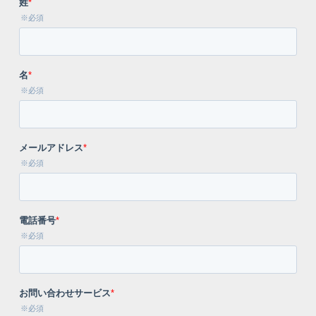
CrowdStrikeライセンス＆サポート
Keeperライセンス＆サポート
AWS総合支援
AWS導入コンサル・構築
AWS運用・保守代行
導入事例
会社情報
サービス一覧